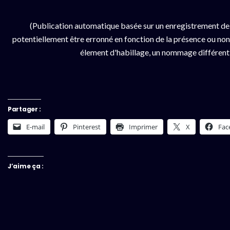
(Publication automatique basée sur un enregistrement de
potentiellement être erronné en fonction de la présence ou non d
élement d'habillage, un nommage différent da
Partager :
E-mail
Pinterest
Imprimer
X
Fac
J’aime ça :