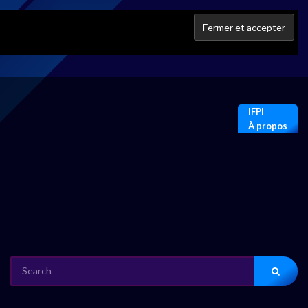
IFPI
À propos
SEARCH
FOR: