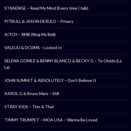
STRAENGE – Read My Mind (Every time I talk)
PITBULL & JASON DERULO – Privacy
AITCH – RMB (Ring My Bell)
VALEUU & DCl3MS – Locked In
SELENA GOMEZ & BENNY BLANCO & BECKY G – Te Olvido (La
La)
JOHN SUMMIT & ABSOLUTELY – Don’t Believe It
KAROL G & Bruno Mars – Still
STRAY KIDS – This & That
TIMMY TRUMPET – MOA LISA – Wanna Be Loved