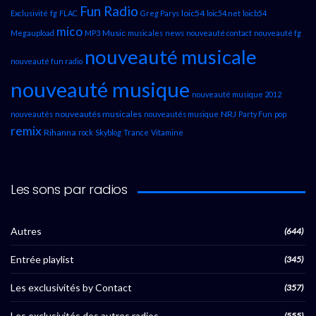
Fun Radio
loic54
Exclusivité
fg
FLAC
Greg Parys
loic54.net
loicb54
mico
Music
Megaupload
MP3
musicales
news
nouveauté contact
nouveauté fg
nouveauté musicale
nouveauté fun radio
nouveauté musique
nouveauté musique 2012
nouveautés musicales
NRJ
nouveautés
nouveautés musique
Party Fun
pop
remix
Rihanna
rock
Skyblog
Trance
Vitamine
Les sons par radios
Autres
(644)
Entrée playlist
(345)
Les exclusivités by Contact
(357)
Les exclusivités des autres radios
(555)