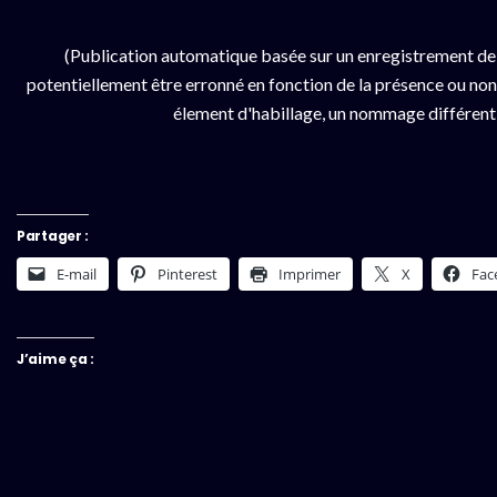
(Publication automatique basée sur un enregistrement de
potentiellement être erronné en fonction de la présence ou non d
élement d'habillage, un nommage différent da
Partager :
E-mail
Pinterest
Imprimer
X
Fac
J’aime ça :