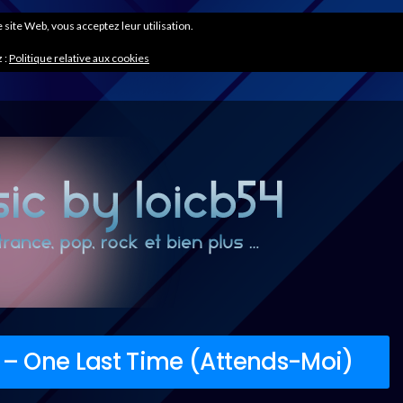
ce site Web, vous acceptez leur utilisation.
 :
Politique relative aux cookies
c – One Last Time (Attends-Moi)