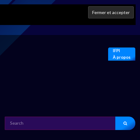
IFPI
À propos
SEARCH
FOR: