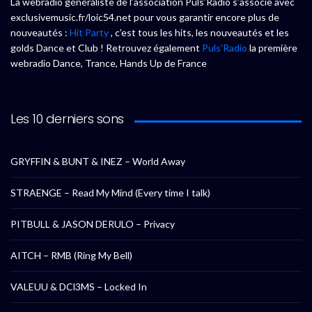
La webradio généraliste de l’association Puls’Radio s’associe avec
exclusivemusic.fr/loic54.net pour vous garantir encore plus de
nouveautés :
Hit Party
, c’est tous les hits, les nouveautés et les
golds Dance et Club ! Retrouvez également
Puls’Radio
la première
webradio Dance, Trance, Hands Up de France
Les 10 derniers sons
GRYFFIN & BUNT & INEZ – World Away
STRAENGE – Read My Mind (Every time I talk)
PITBULL & JASON DERULO – Privacy
AITCH – RMB (Ring My Bell)
VALEUU & DCl3MS – Locked In