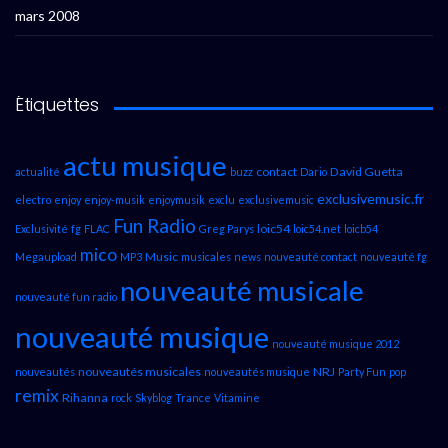
mars 2008
Étiquettes
actu musique
contact
David Guetta
actualité
buzz
Dario
exclusivemusic.fr
electro
enjoy
enjoy-musik
enjoymusik
exclu
exclusivemusic
Fun Radio
loic54
Exclusivité
fg
FLAC
Greg Parys
loic54.net
loicb54
mico
Music
Megaupload
MP3
musicales
news
nouveauté contact
nouveauté fg
nouveauté musicale
nouveauté fun radio
nouveauté musique
nouveauté musique 2012
nouveautés musicales
NRJ
nouveautés
nouveautés musique
Party Fun
pop
remix
Rihanna
rock
Skyblog
Trance
Vitamine