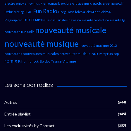
exclusivemusic.fr
electro
enjoy
enjoy-musik
enjoymusik
exclu
exclusivemusic
Fun Radio
loic54
Exclusivité
fg
FLAC
Greg Parys
loic54.net
loicb54
mico
Music
Megaupload
MP3
musicales
news
nouveauté contact
nouveauté fg
nouveauté musicale
nouveauté fun radio
nouveauté musique
nouveauté musique 2012
nouveautés musicales
NRJ
nouveautés
nouveautés musique
Party Fun
pop
remix
Rihanna
rock
Skyblog
Trance
Vitamine
Les sons par radios
Autres
(644)
Entrée playlist
(345)
Les exclusivités by Contact
(357)