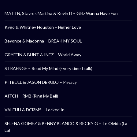
MATTN, Stavros Martina & Kevin D – Girlz Wanna Have Fun
Kygo & Whitney Houston – Higher Love
Beyonce & Madonna – BREAK MY SOUL
GRYFFIN & BUNT & INEZ – World Away
STRAENGE – Read My Mind (Every time I talk)
PITBULL & JASON DERULO – Privacy
AITCH – RMB (Ring My Bell)
VALEUU & DCl3MS – Locked In
SELENA GOMEZ & BENNY BLANCO & BECKY G – Te Olvido (La
La)