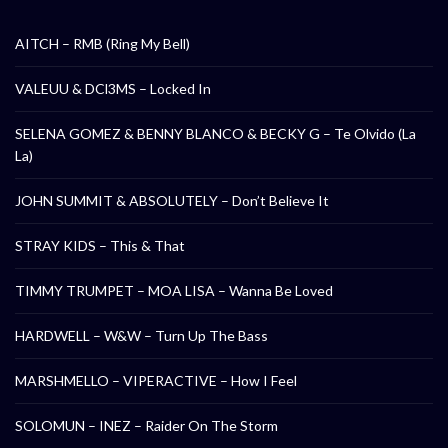
AITCH – RMB (Ring My Bell)
VALEUU & DCl3MS – Locked In
SELENA GOMEZ & BENNY BLANCO & BECKY G – Te Olvido (La
La)
JOHN SUMMIT & ABSOLUTELY – Don’t Believe It
STRAY KIDS – This & That
TIMMY TRUMPET – MOA LISA – Wanna Be Loved
HARDWELL – W&W – Turn Up The Bass
MARSHMELLO – VIPERACTIVE – How I Feel
SOLOMUN – INEZ – Raider On The Storm