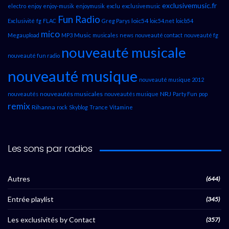
exclusivemusic.fr
electro
enjoy
enjoy-musik
enjoymusik
exclu
exclusivemusic
Fun Radio
loic54
Exclusivité
fg
FLAC
Greg Parys
loic54.net
loicb54
mico
Music
Megaupload
MP3
musicales
news
nouveauté contact
nouveauté fg
nouveauté musicale
nouveauté fun radio
nouveauté musique
nouveauté musique 2012
nouveautés musicales
NRJ
nouveautés
nouveautés musique
Party Fun
pop
remix
Rihanna
rock
Skyblog
Trance
Vitamine
Les sons par radios
Autres
(644)
Entrée playlist
(345)
Les exclusivités by Contact
(357)