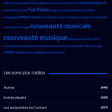
exclusivemusic.fr
electro
enjoy
enjoy-musik
enjoymusik
exclu
exclusivemusic
Fun Radio
loic54
Exclusivité
fg
FLAC
Greg Parys
loic54.net
loicb54
mico
Music
Megaupload
MP3
musicales
news
nouveauté contact
nouveauté fg
nouveauté musicale
nouveauté fun radio
nouveauté musique
nouveauté musique 2012
nouveautés musicales
NRJ
nouveautés
nouveautés musique
Party Fun
pop
remix
Rihanna
rock
Skyblog
Trance
Vitamine
Les sons par radios
Autres
(644)
Entrée playlist
(345)
Les exclusivités by Contact
(357)