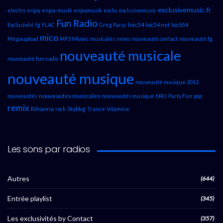
exclusivemusic.fr
electro
enjoy
enjoy-musik
enjoymusik
exclu
exclusivemusic
Fun Radio
loic54
Exclusivité
fg
FLAC
Greg Parys
loic54.net
loicb54
mico
Music
Megaupload
MP3
musicales
news
nouveauté contact
nouveauté fg
nouveauté musicale
nouveauté fun radio
nouveauté musique
nouveauté musique 2012
nouveautés musicales
NRJ
nouveautés
nouveautés musique
Party Fun
pop
remix
Rihanna
rock
Skyblog
Trance
Vitamine
Les sons par radios
Autres
(644)
Entrée playlist
(345)
Les exclusivités by Contact
(357)