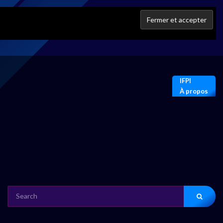
IFPI
À propos
SEARCH
FOR: