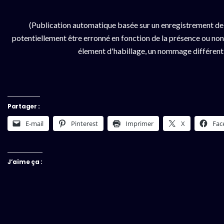
(Publication automatique basée sur un enregistrement de
potentiellement être erronné en fonction de la présence ou non d
élement d'habillage, un nommage différent da
Partager :
E-mail
Pinterest
Imprimer
X
Fac
J’aime ça :