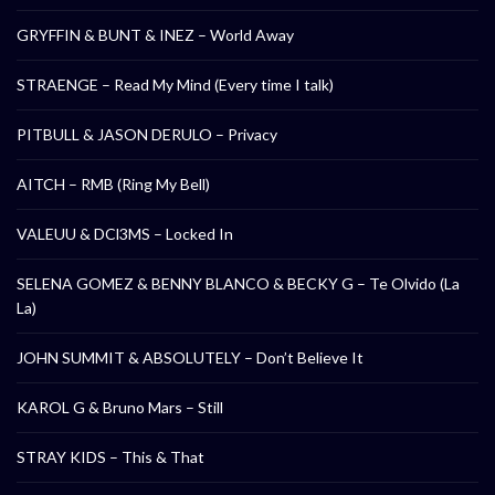
GRYFFIN & BUNT & INEZ – World Away
STRAENGE – Read My Mind (Every time I talk)
PITBULL & JASON DERULO – Privacy
AITCH – RMB (Ring My Bell)
VALEUU & DCl3MS – Locked In
SELENA GOMEZ & BENNY BLANCO & BECKY G – Te Olvido (La
La)
JOHN SUMMIT & ABSOLUTELY – Don’t Believe It
KAROL G & Bruno Mars – Still
STRAY KIDS – This & That