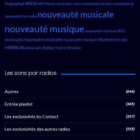
mico
Music
Megaupload
MP3
musicales
news
nouveauté contact
nouveauté fg
nouveauté musicale
nouveauté fun radio
nouveauté musique
nouveauté musique 2012
nouveautés musicales
NRJ
nouveautés
nouveautés musique
Party Fun
pop
remix
Rihanna
rock
Skyblog
Trance
Vitamine
Les sons par radios
Autres
(644)
Entrée playlist
(345)
Les exclusivités by Contact
(357)
Les exclusivités des autres radios
(555)