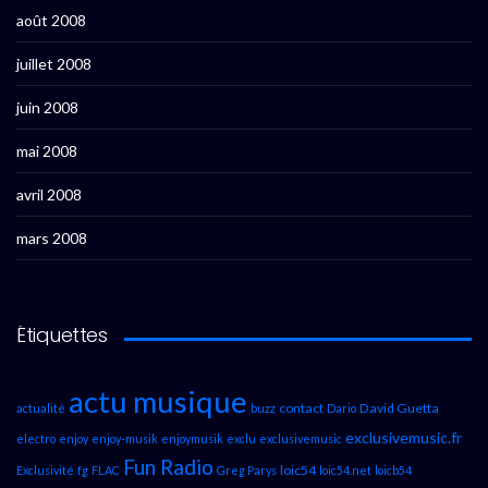
août 2008
juillet 2008
juin 2008
mai 2008
avril 2008
mars 2008
Étiquettes
actu musique
contact
David Guetta
actualité
buzz
Dario
exclusivemusic.fr
electro
enjoy
enjoy-musik
enjoymusik
exclu
exclusivemusic
Fun Radio
loic54
Exclusivité
fg
FLAC
Greg Parys
loic54.net
loicb54