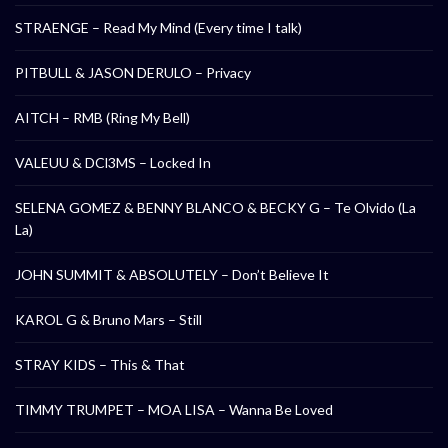
STRAENGE – Read My Mind (Every time I talk)
PITBULL & JASON DERULO – Privacy
AITCH – RMB (Ring My Bell)
VALEUU & DCl3MS – Locked In
SELENA GOMEZ & BENNY BLANCO & BECKY G – Te Olvido (La
La)
JOHN SUMMIT & ABSOLUTELY – Don’t Believe It
KAROL G & Bruno Mars – Still
STRAY KIDS – This & That
TIMMY TRUMPET – MOA LISA – Wanna Be Loved