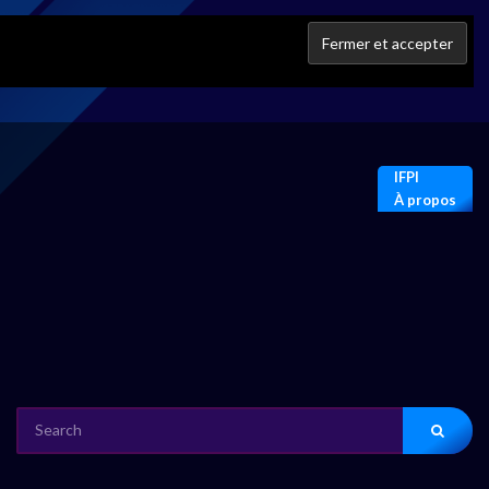
IFPI
À propos
SEARCH
FOR: