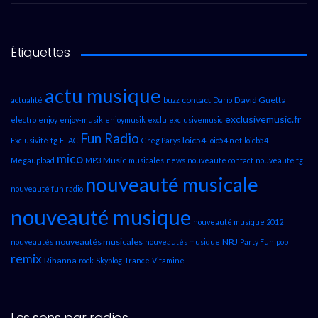
Étiquettes
actu musique
contact
David Guetta
actualité
buzz
Dario
exclusivemusic.fr
electro
enjoy
enjoy-musik
enjoymusik
exclu
exclusivemusic
Fun Radio
loic54
Exclusivité
fg
FLAC
Greg Parys
loic54.net
loicb54
mico
Music
Megaupload
MP3
musicales
news
nouveauté contact
nouveauté fg
nouveauté musicale
nouveauté fun radio
nouveauté musique
nouveauté musique 2012
nouveautés musicales
NRJ
nouveautés
nouveautés musique
Party Fun
pop
remix
Rihanna
rock
Skyblog
Trance
Vitamine
Les sons par radios