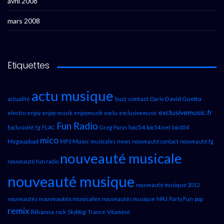
avril 2008
mars 2008
Étiquettes
actu musique
contact
David Guetta
actualité
buzz
Dario
exclusivemusic.fr
electro
enjoy
enjoy-musik
enjoymusik
exclu
exclusivemusic
Fun Radio
loic54
Exclusivité
fg
FLAC
Greg Parys
loic54.net
loicb54
mico
Music
Megaupload
MP3
musicales
news
nouveauté contact
nouveauté fg
nouveauté musicale
nouveauté fun radio
nouveauté musique
nouveauté musique 2012
nouveautés musicales
NRJ
nouveautés
nouveautés musique
Party Fun
pop
remix
Rihanna
rock
Skyblog
Trance
Vitamine