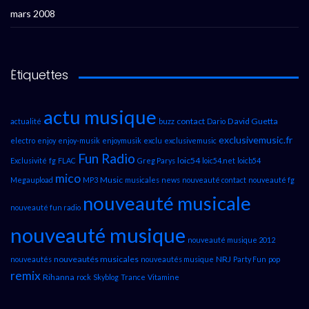
mars 2008
Étiquettes
actu musique
contact
David Guetta
actualité
buzz
Dario
exclusivemusic.fr
electro
enjoy
enjoy-musik
enjoymusik
exclu
exclusivemusic
Fun Radio
loic54
Exclusivité
fg
FLAC
Greg Parys
loic54.net
loicb54
mico
Music
Megaupload
MP3
musicales
news
nouveauté contact
nouveauté fg
nouveauté musicale
nouveauté fun radio
nouveauté musique
nouveauté musique 2012
nouveautés musicales
NRJ
nouveautés
nouveautés musique
Party Fun
pop
remix
Rihanna
rock
Skyblog
Trance
Vitamine