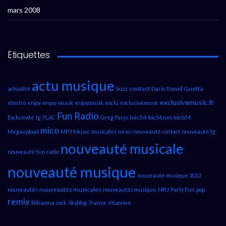
mars 2008
Étiquettes
actu musique
contact
David Guetta
actualité
buzz
Dario
exclusivemusic.fr
electro
enjoy
enjoy-musik
enjoymusik
exclu
exclusivemusic
Fun Radio
loic54
Exclusivité
fg
FLAC
Greg Parys
loic54.net
loicb54
mico
Music
Megaupload
MP3
musicales
news
nouveauté contact
nouveauté fg
nouveauté musicale
nouveauté fun radio
nouveauté musique
nouveauté musique 2012
nouveautés musicales
NRJ
nouveautés
nouveautés musique
Party Fun
pop
remix
Rihanna
rock
Skyblog
Trance
Vitamine