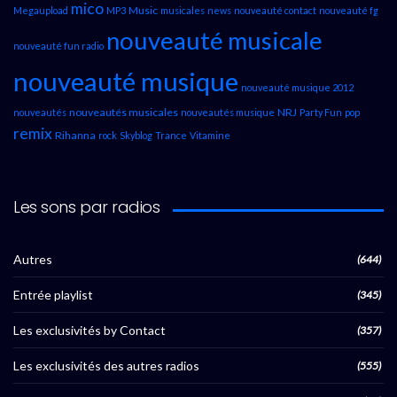
mico
Music
Megaupload
MP3
musicales
news
nouveauté contact
nouveauté fg
nouveauté musicale
nouveauté fun radio
nouveauté musique
nouveauté musique 2012
nouveautés musicales
NRJ
nouveautés
nouveautés musique
Party Fun
pop
remix
Rihanna
rock
Skyblog
Trance
Vitamine
Les sons par radios
Autres
(644)
Entrée playlist
(345)
Les exclusivités by Contact
(357)
Les exclusivités des autres radios
(555)