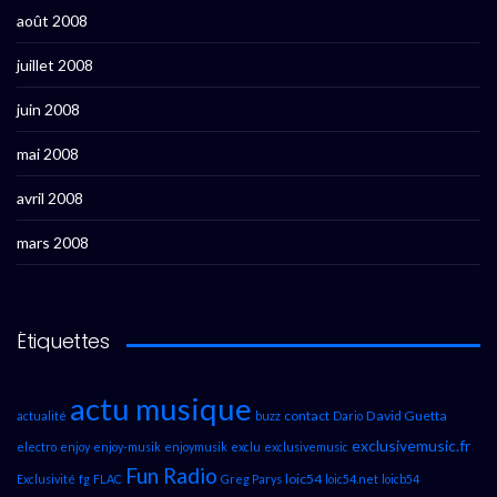
août 2008
juillet 2008
juin 2008
mai 2008
avril 2008
mars 2008
Étiquettes
actu musique
contact
David Guetta
actualité
buzz
Dario
exclusivemusic.fr
electro
enjoy
enjoy-musik
enjoymusik
exclu
exclusivemusic
Fun Radio
loic54
Exclusivité
fg
FLAC
Greg Parys
loic54.net
loicb54