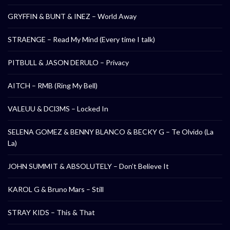
GRYFFIN & BUNT & INEZ – World Away
STRAENGE – Read My Mind (Every time I talk)
PITBULL & JASON DERULO – Privacy
AITCH – RMB (Ring My Bell)
VALEUU & DCl3MS – Locked In
SELENA GOMEZ & BENNY BLANCO & BECKY G – Te Olvido (La
La)
JOHN SUMMIT & ABSOLUTELY – Don’t Believe It
KAROL G & Bruno Mars – Still
STRAY KIDS – This & That