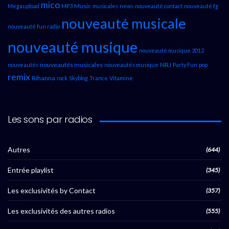
mico
Music
Megaupload
MP3
musicales
news
nouveauté contact
nouveauté fg
nouveauté musicale
nouveauté fun radio
nouveauté musique
nouveauté musique 2012
nouveautés musicales
NRJ
nouveautés
nouveautés musique
Party Fun
pop
remix
Rihanna
rock
Skyblog
Trance
Vitamine
Les sons par radios
Autres
(644)
Entrée playlist
(345)
Les exclusivités by Contact
(357)
Les exclusivités des autres radios
(555)