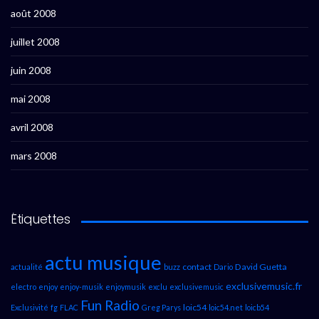
août 2008
juillet 2008
juin 2008
mai 2008
avril 2008
mars 2008
Étiquettes
actu musique
contact
David Guetta
actualité
buzz
Dario
exclusivemusic.fr
electro
enjoy
enjoy-musik
enjoymusik
exclu
exclusivemusic
Fun Radio
loic54
Exclusivité
fg
FLAC
Greg Parys
loic54.net
loicb54