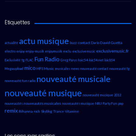
Étiquettes
actu musique
contact
David Guetta
actualité
buzz
Dario
exclusivemusic.fr
electro
enjoy
enjoy-musik
enjoymusik
exclu
exclusivemusic
Fun Radio
loic54
Exclusivité
fg
FLAC
Greg Parys
loic54.net
loicb54
mico
Music
Megaupload
MP3
musicales
news
nouveauté contact
nouveauté fg
nouveauté musicale
nouveauté fun radio
nouveauté musique
nouveauté musique 2012
nouveautés musicales
NRJ
nouveautés
nouveautés musique
Party Fun
pop
remix
Rihanna
rock
Skyblog
Trance
Vitamine
Les sons par radios