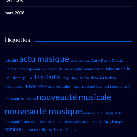
avril 2008
mars 2008
Étiquettes
actu musique
contact
David Guetta
actualité
buzz
Dario
exclusivemusic.fr
electro
enjoy
enjoy-musik
enjoymusik
exclu
exclusivemusic
Fun Radio
loic54
Exclusivité
fg
FLAC
Greg Parys
loic54.net
loicb54
mico
Music
Megaupload
MP3
musicales
news
nouveauté contact
nouveauté fg
nouveauté musicale
nouveauté fun radio
nouveauté musique
nouveauté musique 2012
nouveautés musicales
NRJ
nouveautés
nouveautés musique
Party Fun
pop
remix
Rihanna
rock
Skyblog
Trance
Vitamine