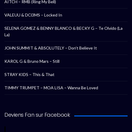
AITCH – RMB (Ring My Bell)
VALEUU & DCl3MS – Locked In
SELENA GOMEZ & BENNY BLANCO & BECKY G – Te Olvido (La
La)
JOHN SUMMIT & ABSOLUTELY – Don’t Believe It
KAROL G & Bruno Mars – Still
STRAY KIDS – This & That
TIMMY TRUMPET – MOA LISA – Wanna Be Loved
Deviens Fan sur Facebook