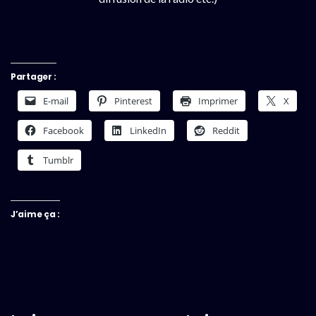
Partager :
E-mail
Pinterest
Imprimer
X
Facebook
LinkedIn
Reddit
Tumblr
J’aime ça :