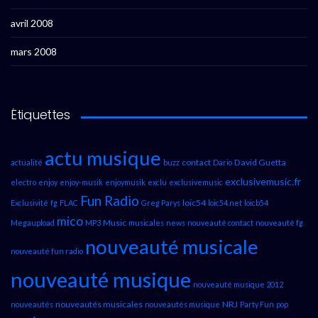
avril 2008
mars 2008
Étiquettes
actu musique
contact
David Guetta
actualité
buzz
Dario
exclusivemusic.fr
electro
enjoy
enjoy-musik
enjoymusik
exclu
exclusivemusic
Fun Radio
loic54
Exclusivité
fg
FLAC
Greg Parys
loic54.net
loicb54
mico
Music
Megaupload
MP3
musicales
news
nouveauté contact
nouveauté fg
nouveauté musicale
nouveauté fun radio
nouveauté musique
nouveauté musique 2012
nouveautés musicales
NRJ
nouveautés
nouveautés musique
Party Fun
pop