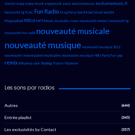
exclusivemusic.fr
electro
enjoy
enjoy-musik
enjoymusik
exclu
exclusivemusic
Fun Radio
loic54
Exclusivité
fg
FLAC
Greg Parys
loic54.net
loicb54
mico
Music
Megaupload
MP3
musicales
news
nouveauté contact
nouveauté fg
nouveauté musicale
nouveauté fun radio
nouveauté musique
nouveauté musique 2012
nouveautés musicales
NRJ
nouveautés
nouveautés musique
Party Fun
pop
remix
Rihanna
rock
Skyblog
Trance
Vitamine
Les sons par radios
Autres
(644)
Entrée playlist
(345)
Les exclusivités by Contact
(357)