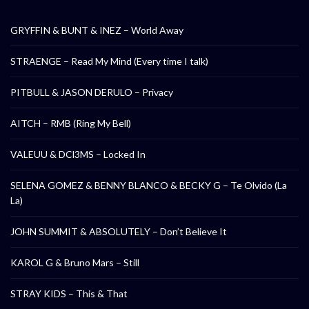
GRYFFIN & BUNT & INEZ – World Away
STRAENGE – Read My Mind (Every time I talk)
PITBULL & JASON DERULO – Privacy
AITCH – RMB (Ring My Bell)
VALEUU & DCl3MS – Locked In
SELENA GOMEZ & BENNY BLANCO & BECKY G – Te Olvido (La
La)
JOHN SUMMIT & ABSOLUTELY – Don’t Believe It
KAROL G & Bruno Mars – Still
STRAY KIDS – This & That