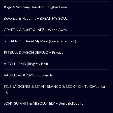
Kygo & Whitney Houston – Higher Love
Beyonce & Madonna – BREAK MY SOUL
GRYFFIN & BUNT & INEZ – World Away
STRAENGE – Read My Mind (Every time I talk)
PITBULL & JASON DERULO – Privacy
AITCH – RMB (Ring My Bell)
VALEUU & DCl3MS – Locked In
SELENA GOMEZ & BENNY BLANCO & BECKY G – Te Olvido (La
La)
JOHN SUMMIT & ABSOLUTELY – Don’t Believe It