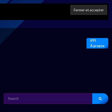
IFPI
À propos
SEARCH
FOR: