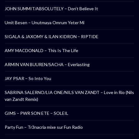
JOHN SUMMIT/ABSOLUTELY – Don’t Believe It
Umit Besen – Unutmaya Omrum Yeter Mi
SIGALA & JAXOMY & ILAN KIDRON – RIPTIDE
AMY MACDONALD – This Is The Life
ARMIN VAN BUUREN/SACHA – Everlasting
JAY PSAR – So Into You
SABRINA SALERNO/LIA ONE/NILS VAN ZANDT – Love in Rio (Nils
van Zandt Remix)
GIMS – PWR SON ETE – SOLEIL
Party Fun – Tr3nacria mixe sur Fun Radio