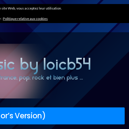
ce site Web, vous acceptez leur utilisation.
 :
Politique relative aux cookies
or’s Version)