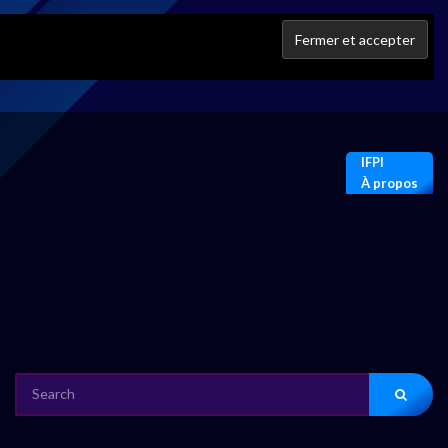
IFPI
À propos
SEARCH
FOR: