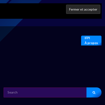
IFPI
À propos
SEARCH
FOR: