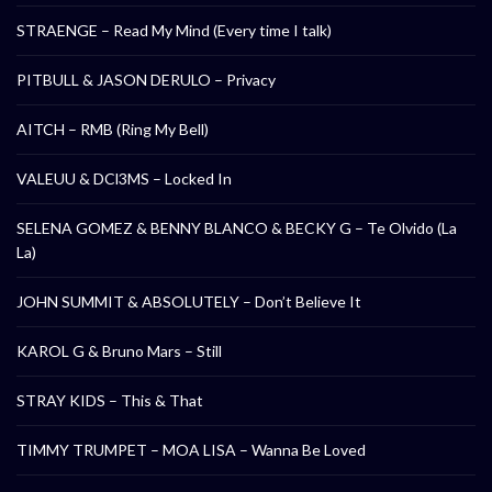
STRAENGE – Read My Mind (Every time I talk)
PITBULL & JASON DERULO – Privacy
AITCH – RMB (Ring My Bell)
VALEUU & DCl3MS – Locked In
SELENA GOMEZ & BENNY BLANCO & BECKY G – Te Olvido (La
La)
JOHN SUMMIT & ABSOLUTELY – Don’t Believe It
KAROL G & Bruno Mars – Still
STRAY KIDS – This & That
TIMMY TRUMPET – MOA LISA – Wanna Be Loved