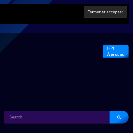
IFPI
À propos
SEARCH
FOR: