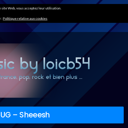
ce site Web, vous acceptez leur utilisation.
 :
Politique relative aux cookies
PLUG – Sheeesh