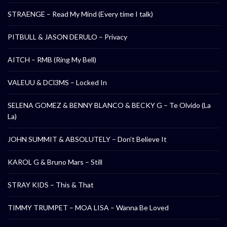
STRAENGE – Read My Mind (Every time I talk)
PITBULL & JASON DERULO – Privacy
AITCH – RMB (Ring My Bell)
VALEUU & DCl3MS – Locked In
SELENA GOMEZ & BENNY BLANCO & BECKY G – Te Olvido (La
La)
JOHN SUMMIT & ABSOLUTELY – Don’t Believe It
KAROL G & Bruno Mars – Still
STRAY KIDS – This & That
TIMMY TRUMPET – MOA LISA – Wanna Be Loved