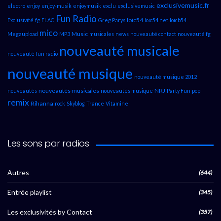
exclusivemusic.fr
electro
enjoy
enjoy-musik
enjoymusik
exclu
exclusivemusic
Fun Radio
loic54
Exclusivité
fg
FLAC
Greg Parys
loic54.net
loicb54
mico
Music
Megaupload
MP3
musicales
news
nouveauté contact
nouveauté fg
nouveauté musicale
nouveauté fun radio
nouveauté musique
nouveauté musique 2012
nouveautés musicales
NRJ
nouveautés
nouveautés musique
Party Fun
pop
remix
Rihanna
rock
Skyblog
Trance
Vitamine
Les sons par radios
Autres
(644)
Entrée playlist
(345)
Les exclusivités by Contact
(357)