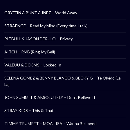
GRYFFIN & BUNT & INEZ – World Away
STRAENGE – Read My Mind (Every time I talk)
PITBULL & JASON DERULO – Privacy
AITCH – RMB (Ring My Bell)
VALEUU & DCl3MS – Locked In
SELENA GOMEZ & BENNY BLANCO & BECKY G – Te Olvido (La
La)
JOHN SUMMIT & ABSOLUTELY – Don’t Believe It
STRAY KIDS – This & That
TIMMY TRUMPET – MOA LISA – Wanna Be Loved