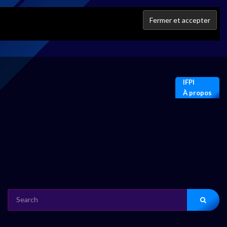
IFPI
À propos
SEARCH
FOR: