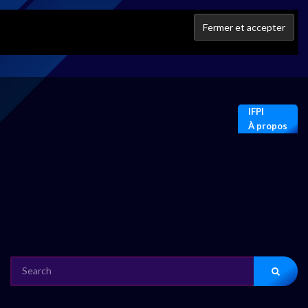
IFPI
À propos
SEARCH
FOR: