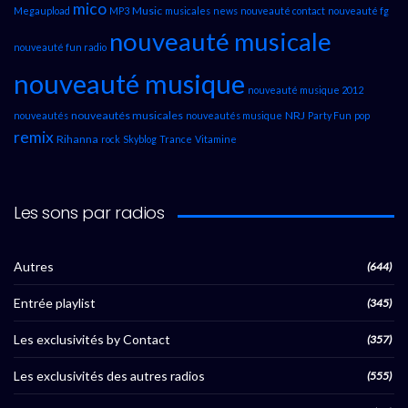
mico
Music
Megaupload
MP3
musicales
news
nouveauté contact
nouveauté fg
nouveauté musicale
nouveauté fun radio
nouveauté musique
nouveauté musique 2012
nouveautés musicales
NRJ
nouveautés
nouveautés musique
Party Fun
pop
remix
Rihanna
rock
Skyblog
Trance
Vitamine
Les sons par radios
Autres
(644)
Entrée playlist
(345)
Les exclusivités by Contact
(357)
Les exclusivités des autres radios
(555)