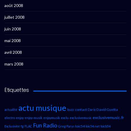
août 2008
juillet 2008
juin 2008
mai 2008
avril 2008
mars 2008
Étiquettes
actu musique
contact
David Guetta
actualité
buzz
Dario
exclusivemusic.fr
electro
enjoy
enjoy-musik
enjoymusik
exclu
exclusivemusic
Fun Radio
loic54
Exclusivité
fg
FLAC
Greg Parys
loic54.net
loicb54