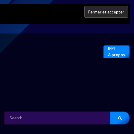
IFPI
À propos
SEARCH
FOR: