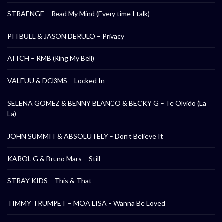
STRAENGE – Read My Mind (Every time I talk)
PITBULL & JASON DERULO – Privacy
AITCH – RMB (Ring My Bell)
VALEUU & DCl3MS – Locked In
SELENA GOMEZ & BENNY BLANCO & BECKY G – Te Olvido (La
La)
JOHN SUMMIT & ABSOLUTELY – Don’t Believe It
KAROL G & Bruno Mars – Still
STRAY KIDS – This & That
TIMMY TRUMPET – MOA LISA – Wanna Be Loved