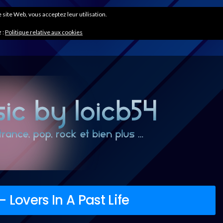
ce site Web, vous acceptez leur utilisation.
 :
Politique relative aux cookies
overs In A Past Life