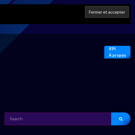
IFPI
À propos
SEARCH
FOR: