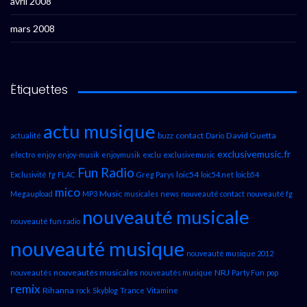
avril 2008
mars 2008
Étiquettes
actu musique
contact
David Guetta
actualité
buzz
Dario
exclusivemusic.fr
electro
enjoy
enjoy-musik
enjoymusik
exclu
exclusivemusic
Fun Radio
loic54
Exclusivité
fg
FLAC
Greg Parys
loic54.net
loicb54
mico
Music
Megaupload
MP3
musicales
news
nouveauté contact
nouveauté fg
nouveauté musicale
nouveauté fun radio
nouveauté musique
nouveauté musique 2012
nouveautés musicales
NRJ
nouveautés
nouveautés musique
Party Fun
pop
remix
Rihanna
rock
Skyblog
Trance
Vitamine