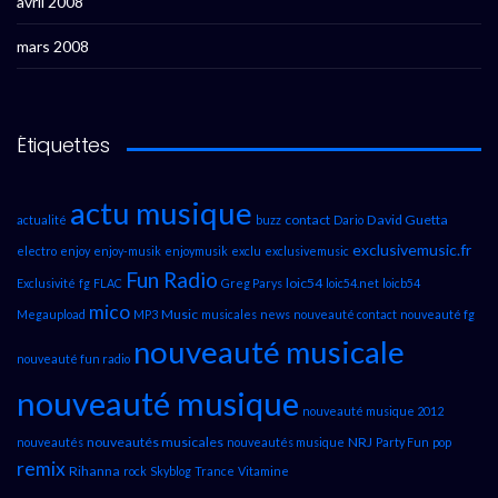
avril 2008
mars 2008
Étiquettes
actu musique
contact
David Guetta
actualité
buzz
Dario
exclusivemusic.fr
electro
enjoy
enjoy-musik
enjoymusik
exclu
exclusivemusic
Fun Radio
loic54
Exclusivité
fg
FLAC
Greg Parys
loic54.net
loicb54
mico
Music
Megaupload
MP3
musicales
news
nouveauté contact
nouveauté fg
nouveauté musicale
nouveauté fun radio
nouveauté musique
nouveauté musique 2012
nouveautés musicales
NRJ
nouveautés
nouveautés musique
Party Fun
pop
remix
Rihanna
rock
Skyblog
Trance
Vitamine