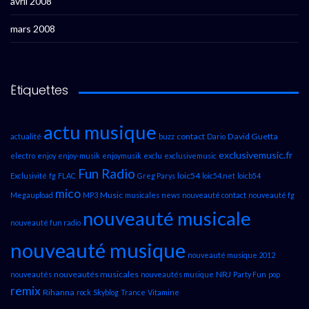
avril 2008
mars 2008
Étiquettes
actu musique
contact
David Guetta
actualité
buzz
Dario
exclusivemusic.fr
electro
enjoy
enjoy-musik
enjoymusik
exclu
exclusivemusic
Fun Radio
loic54
Exclusivité
fg
FLAC
Greg Parys
loic54.net
loicb54
mico
Music
Megaupload
MP3
musicales
news
nouveauté contact
nouveauté fg
nouveauté musicale
nouveauté fun radio
nouveauté musique
nouveauté musique 2012
nouveautés musicales
NRJ
nouveautés
nouveautés musique
Party Fun
pop
remix
Rihanna
rock
Skyblog
Trance
Vitamine