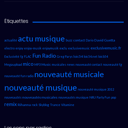
Étiquettes
actu musique
contact
David Guetta
actualité
buzz
Dario
exclusivemusic.fr
electro
enjoy
enjoy-musik
enjoymusik
exclu
exclusivemusic
Fun Radio
loic54
Exclusivité
fg
FLAC
Greg Parys
loic54.net
loicb54
mico
Music
Megaupload
MP3
musicales
news
nouveauté contact
nouveauté fg
nouveauté musicale
nouveauté fun radio
nouveauté musique
nouveauté musique 2012
nouveautés musicales
NRJ
nouveautés
nouveautés musique
Party Fun
pop
remix
Rihanna
rock
Skyblog
Trance
Vitamine
Les sons par radios