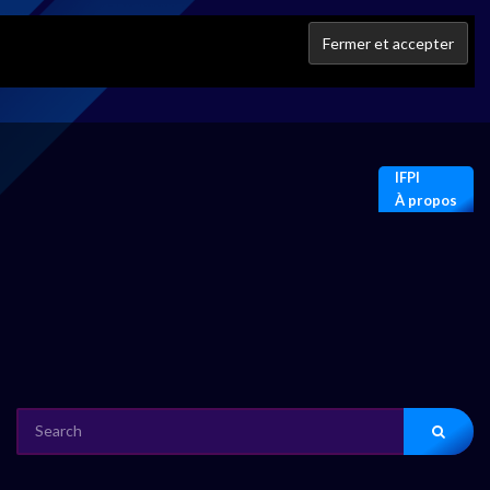
IFPI
À propos
SEARCH
FOR: