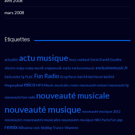
avril 2008
mars 2008
Étiquettes
actu musique
contact
David Guetta
actualité
buzz
Dario
exclusivemusic.fr
electro
enjoy
enjoy-musik
enjoymusik
exclu
exclusivemusic
Fun Radio
loic54
Exclusivité
fg
FLAC
Greg Parys
loic54.net
loicb54
mico
Music
Megaupload
MP3
musicales
news
nouveauté contact
nouveauté fg
nouveauté musicale
nouveauté fun radio
nouveauté musique
nouveauté musique 2012
nouveautés musicales
NRJ
nouveautés
nouveautés musique
Party Fun
pop
remix
Rihanna
rock
Skyblog
Trance
Vitamine