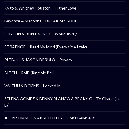
Kygo & Whitney Houston – Higher Love
Beyonce & Madonna – BREAK MY SOUL
GRYFFIN & BUNT & INEZ – World Away
STRAENGE – Read My Mind (Every time I talk)
PITBULL & JASON DERULO – Privacy
AITCH – RMB (Ring My Bell)
VALEUU & DCl3MS – Locked In
SELENA GOMEZ & BENNY BLANCO & BECKY G – Te Olvido (La
La)
JOHN SUMMIT & ABSOLUTELY – Don’t Believe It