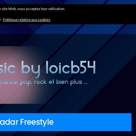
ce site Web, vous acceptez leur utilisation.
 :
Politique relative aux cookies
adar Freestyle