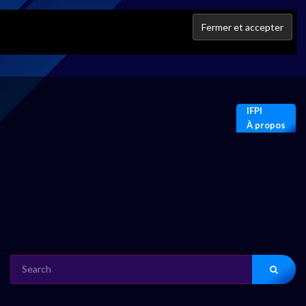
IFPI
À propos
SEARCH
FOR: