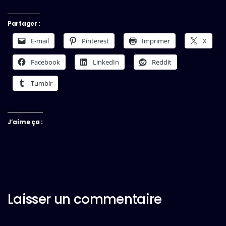
Partager :
E-mail
Pinterest
Imprimer
X
Facebook
LinkedIn
Reddit
Tumblr
J’aime ça :
Laisser un commentaire