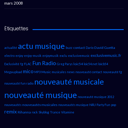
mars 2008
Étiquettes
actu musique
contact
David Guetta
actualité
buzz
Dario
exclusivemusic.fr
electro
enjoy
enjoy-musik
enjoymusik
exclu
exclusivemusic
Fun Radio
loic54
Exclusivité
fg
FLAC
Greg Parys
loic54.net
loicb54
mico
Music
Megaupload
MP3
musicales
news
nouveauté contact
nouveauté fg
nouveauté musicale
nouveauté fun radio
nouveauté musique
nouveauté musique 2012
nouveautés musicales
NRJ
nouveautés
nouveautés musique
Party Fun
pop
remix
Rihanna
rock
Skyblog
Trance
Vitamine