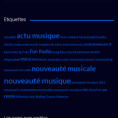
Étiquettes
actu musique
contact
David Guetta
actualité
buzz
Dario
exclusivemusic.fr
electro
enjoy
enjoy-musik
enjoymusik
exclu
exclusivemusic
Fun Radio
loic54
Exclusivité
fg
FLAC
Greg Parys
loic54.net
loicb54
mico
Music
Megaupload
MP3
musicales
news
nouveauté contact
nouveauté fg
nouveauté musicale
nouveauté fun radio
nouveauté musique
nouveauté musique 2012
nouveautés musicales
NRJ
nouveautés
nouveautés musique
Party Fun
pop
remix
Rihanna
rock
Skyblog
Trance
Vitamine
Les sons par radios