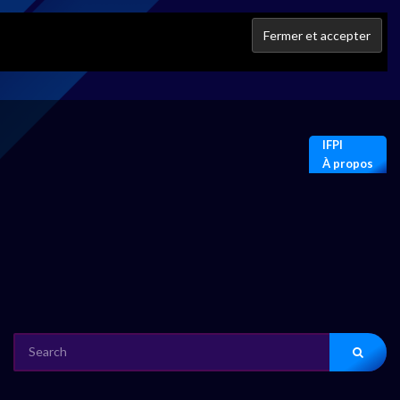
IFPI
À propos
SEARCH
FOR: