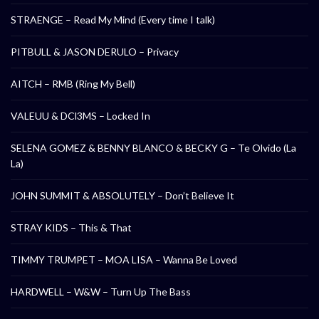
STRAENGE – Read My Mind (Every time I talk)
PITBULL & JASON DERULO – Privacy
AITCH – RMB (Ring My Bell)
VALEUU & DCl3MS – Locked In
SELENA GOMEZ & BENNY BLANCO & BECKY G – Te Olvido (La
La)
JOHN SUMMIT & ABSOLUTELY – Don’t Believe It
STRAY KIDS – This & That
TIMMY TRUMPET – MOA LISA – Wanna Be Loved
HARDWELL – W&W – Turn Up The Bass