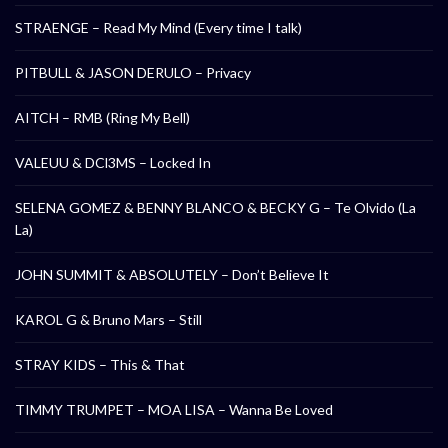
STRAENGE – Read My Mind (Every time I talk)
PITBULL & JASON DERULO – Privacy
AITCH – RMB (Ring My Bell)
VALEUU & DCl3MS – Locked In
SELENA GOMEZ & BENNY BLANCO & BECKY G – Te Olvido (La
La)
JOHN SUMMIT & ABSOLUTELY – Don’t Believe It
KAROL G & Bruno Mars – Still
STRAY KIDS – This & That
TIMMY TRUMPET – MOA LISA – Wanna Be Loved