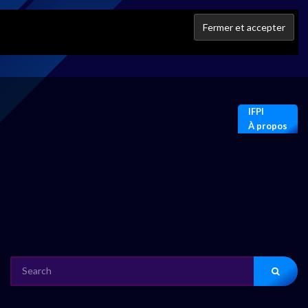
IFPI
À propos
SEARCH
FOR: