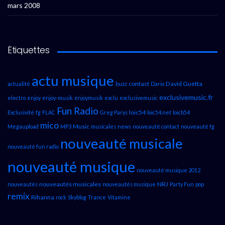
mars 2008
Étiquettes
actu musique
contact
David Guetta
actualité
buzz
Dario
exclusivemusic.fr
electro
enjoy
enjoy-musik
enjoymusik
exclu
exclusivemusic
Fun Radio
loic54
Exclusivité
fg
FLAC
Greg Parys
loic54.net
loicb54
mico
Music
Megaupload
MP3
musicales
news
nouveauté contact
nouveauté fg
nouveauté musicale
nouveauté fun radio
nouveauté musique
nouveauté musique 2012
nouveautés musicales
NRJ
nouveautés
nouveautés musique
Party Fun
pop
remix
Rihanna
rock
Skyblog
Trance
Vitamine