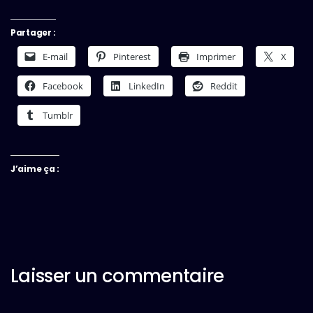
Partager :
E-mail
Pinterest
Imprimer
X
Facebook
LinkedIn
Reddit
Tumblr
J’aime ça :
Laisser un commentaire