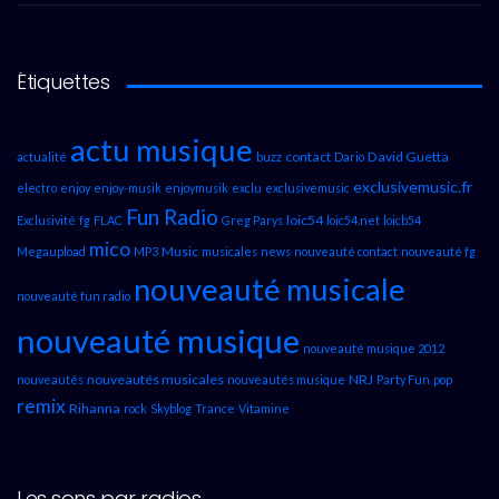
Étiquettes
actu musique
contact
David Guetta
actualité
buzz
Dario
exclusivemusic.fr
electro
enjoy
enjoy-musik
enjoymusik
exclu
exclusivemusic
Fun Radio
loic54
Exclusivité
fg
FLAC
Greg Parys
loic54.net
loicb54
mico
Music
Megaupload
MP3
musicales
news
nouveauté contact
nouveauté fg
nouveauté musicale
nouveauté fun radio
nouveauté musique
nouveauté musique 2012
nouveautés musicales
NRJ
nouveautés
nouveautés musique
Party Fun
pop
remix
Rihanna
rock
Skyblog
Trance
Vitamine
Les sons par radios