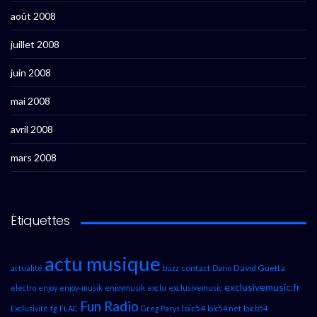
août 2008
juillet 2008
juin 2008
mai 2008
avril 2008
mars 2008
Étiquettes
actu musique
contact
David Guetta
actualité
buzz
Dario
exclusivemusic.fr
electro
enjoy
enjoy-musik
enjoymusik
exclu
exclusivemusic
Fun Radio
loic54
Exclusivité
fg
FLAC
Greg Parys
loic54.net
loicb54