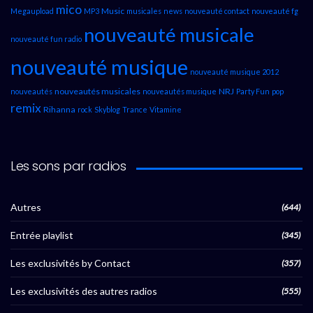
mico
Music
Megaupload
MP3
musicales
news
nouveauté contact
nouveauté fg
nouveauté musicale
nouveauté fun radio
nouveauté musique
nouveauté musique 2012
nouveautés musicales
NRJ
nouveautés
nouveautés musique
Party Fun
pop
remix
Rihanna
rock
Skyblog
Trance
Vitamine
Les sons par radios
Autres
(644)
Entrée playlist
(345)
Les exclusivités by Contact
(357)
Les exclusivités des autres radios
(555)