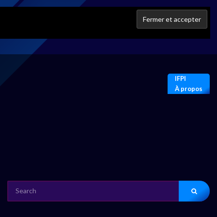
IFPI
À propos
SEARCH
FOR: