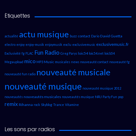
Étiquettes
actu musique
contact
David Guetta
actualité
buzz
Dario
exclusivemusic.fr
electro
enjoy
enjoy-musik
enjoymusik
exclu
exclusivemusic
Fun Radio
loic54
Exclusivité
fg
FLAC
Greg Parys
loic54.net
loicb54
mico
Music
Megaupload
MP3
musicales
news
nouveauté contact
nouveauté fg
nouveauté musicale
nouveauté fun radio
nouveauté musique
nouveauté musique 2012
nouveautés musicales
NRJ
nouveautés
nouveautés musique
Party Fun
pop
remix
Rihanna
rock
Skyblog
Trance
Vitamine
Les sons par radios