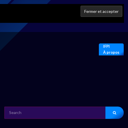
IFPI
À propos
SEARCH
FOR: