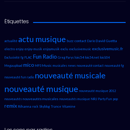
Étiquettes
actu musique
contact
David Guetta
actualité
buzz
Dario
exclusivemusic.fr
electro
enjoy
enjoy-musik
enjoymusik
exclu
exclusivemusic
Fun Radio
loic54
Exclusivité
fg
FLAC
Greg Parys
loic54.net
loicb54
mico
Music
Megaupload
MP3
musicales
news
nouveauté contact
nouveauté fg
nouveauté musicale
nouveauté fun radio
nouveauté musique
nouveauté musique 2012
nouveautés musicales
NRJ
nouveautés
nouveautés musique
Party Fun
pop
remix
Rihanna
rock
Skyblog
Trance
Vitamine
Les sons par radios